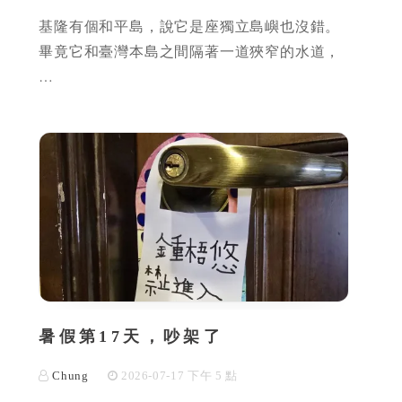
基隆有個和平島，說它是座獨立島嶼也沒錯。
畢竟它和臺灣本島之間隔著一道狹窄的水道，
…
暑假第17天，吵架了
Chung
2026-07-17 下午 5 點