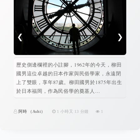
❮
❯
歷史側邊欄裡的小註腳，1962年的今天，柳田
彼得
國男這位卓越的日本作家與民俗學家，永遠閉
今天
上了雙眼，享年87歲。柳田國男於1875年出生
來平
於日本福岡，作為民俗學的奠基人…
得·
阿時 （Ashi）
1 小時又 13 分鐘
1
阿時 