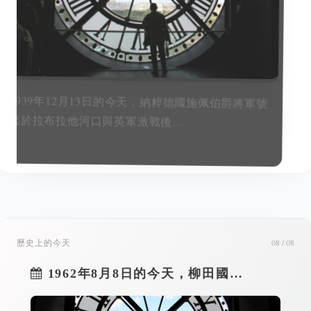
1960年12月14日的今天，聯合國大會通過《給殖民
國家和人民獨立宣言》。會場內…
歷史上的今天
08 / 08
1962年8月8日的今天，柳田國…
2