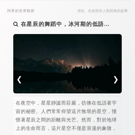
阿界的世界觀察
演化、生命與非人類視角的故事
在星辰的舞蹈中，冰河期的低語…
為
❮
❯
在夜空中，星星靜謐而莊嚴，彷彿在低語著宇
如果
宙的秘密。人們常常仰望這片無垠的星空，憧
開始
憬著星辰之間的距離與光芒。然而，對於地球
餐，
上的生命而言，這片星空不僅是浪漫的象徵，
你意