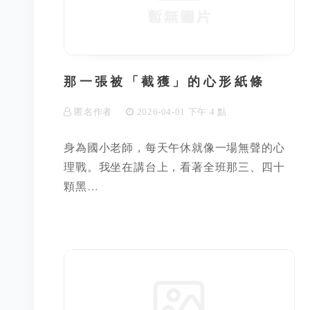
那一張被「截獲」的心形紙條
匿名作者
2026-04-01 下午 4 點
身為國小老師，每天午休就像一場無聲的心
理戰。我坐在講台上，看著全班那三、四十
顆黑…