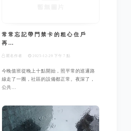
常常忘記帶門禁卡的粗心住戶
再…
匿名作者
2025-12-29 下午 7 點
今晚值班從晚上十點開始，照平常的巡邏路
線走了一圈，社區的設備都正常。夜深了，
公共…