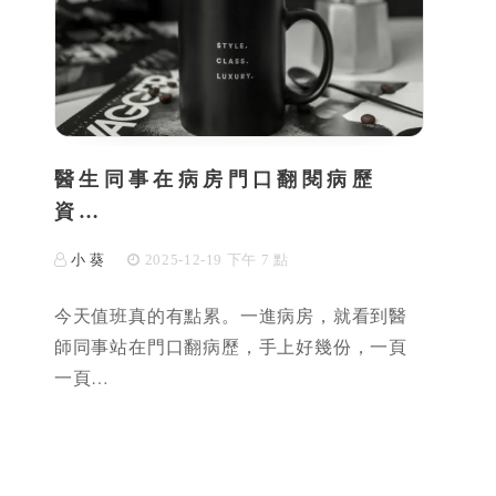
醫生同事在病房門口翻閱病歷
資…
小 葵
2025-12-19 下午 7 點
今天值班真的有點累。一進病房，就看到醫
師同事站在門口翻病歷，手上好幾份，一頁
一頁…