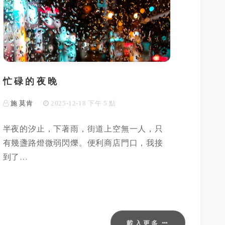
忙碌的夜晚
施 莫肯
2025-12-18 下午 5 點
半夜的汐止，下著雨，街道上空無一人，只
有幾盞路燈微弱閃爍。便利商店門口，我接
到了…
載入更多