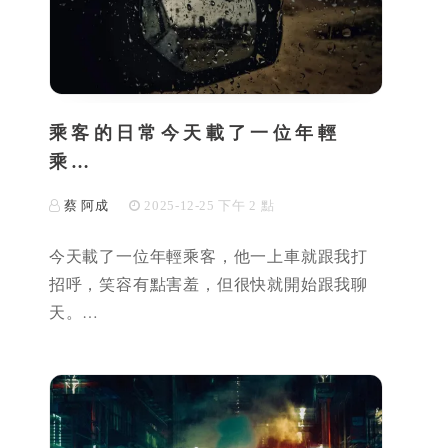
乘客的日常今天載了一位年輕
乘…
蔡 阿成
2025-12-25 下午 2 點
今天載了一位年輕乘客，他一上車就跟我打
招呼，笑容有點害羞，但很快就開始跟我聊
天。…