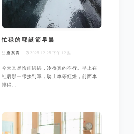
忙碌的耶誕節早晨
施 莫肯
2025-12-25 下午 12 點
今天又是陰雨綿綿，冷得真的不行。早上在
社后那一帶接到單，騎上車等紅燈，前面車
排得…