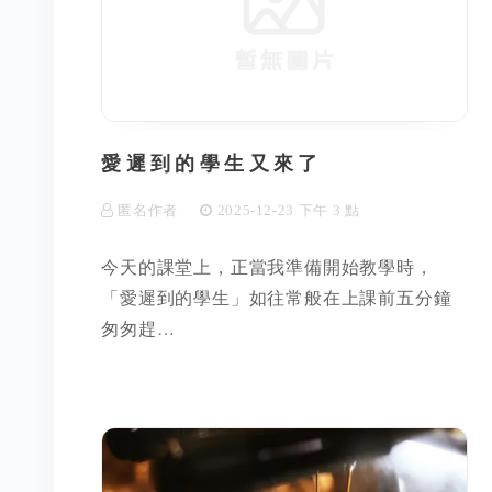
愛遲到的學生又來了
匿名作者
2025-12-23 下午 3 點
今天的課堂上，正當我準備開始教學時，
「愛遲到的學生」如往常般在上課前五分鐘
匆匆趕…