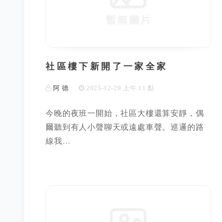
社區樓下新開了一家全家
阿 德
2025-12-29 上午 11 點
今晚的夜班一開始，社區大樓還算安靜，偶
爾聽到有人小聲聊天或遠處車聲。巡邏的路
線我…