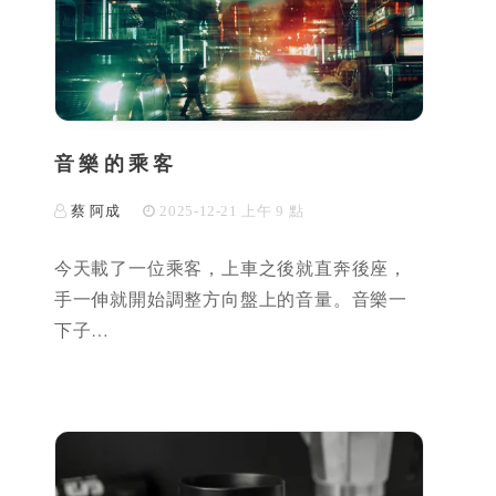
音樂的乘客
蔡 阿成
2025-12-21 上午 9 點
今天載了一位乘客，上車之後就直奔後座，
手一伸就開始調整方向盤上的音量。音樂一
下子…