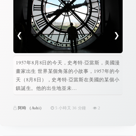
❮
❯
1957年8月8日的今天，史考特·亞當斯，美國漫
時間
畫家出生 世界某個角落的小故事，1957年的今
08
天（8月8日），史考特·亞當斯在美國的某個小
鄉安
鎮誕生。他的出生地並未…
18
阿時 （Ashi）
5 小時又 36 分鐘
2
阿時 