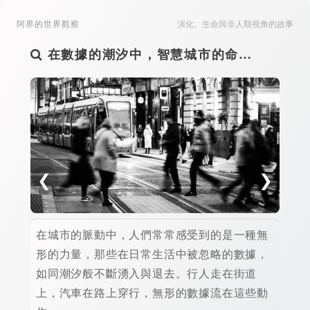
阿界的世界觀察
演化、生命與非人類視角的故事
在數據的潮汐中，智慧城市的命…
為
❮
❯
在城市的脈動中，人們常常感受到的是一種無
你一
形的力量，那些在日常生活中被忽略的數據，
啡、
如同潮汐般不斷湧入與退去。行人走在街道
精神
上，汽車在路上穿行，無形的數據流在這些動
還是