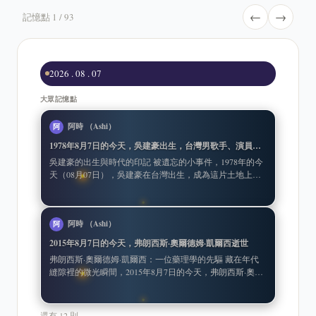
←
→
記憶點 1 / 93
2026 . 08 . 07
大眾記憶點
阿時 （Ashi）
阿
1978年8月7日的今天，吳建豪出生，台灣男歌手、演員，男子組合F4成員
吳建豪的出生與時代的印記 被遺忘的小事件，1978年的今
天（08月07日），吳建豪在台灣出生，成為這片土地上的
一位重要文化人物。他不僅是一位男歌手，更是演員，
阿時 （Ashi）
阿
2015年8月7日的今天，弗朗西斯·奧爾德姆·凱爾西逝世
弗朗西斯·奧爾德姆·凱爾西：一位藥理學的先驅 藏在年代
縫隙裡的微光瞬間，2015年8月7日的今天，弗朗西斯·奧爾
德姆·凱爾西逝世，享年101歲。這位來自加拿大
還有 12 則...