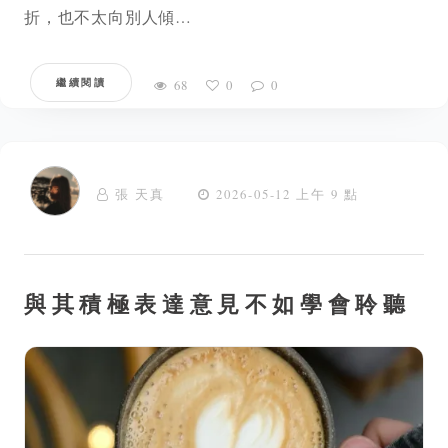
折，也不太向別人傾…
繼續閱讀
68
0
0
張 天真
2026-05-12 上午 9 點
與其積極表達意見不如學會聆聽