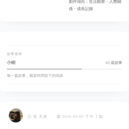
創作傾向：生活觀察・人際關
係・成長記錄
故事發展
小樹
62 篇故事
每一篇故事，都是時間留下的痕跡
張 天真
2026-06-09 下午 2 點