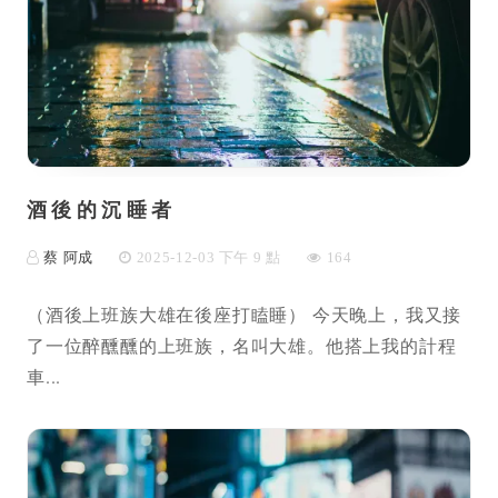
酒後的沉睡者
蔡 阿成
2025-12-03 下午 9 點
164
（酒後上班族大雄在後座打瞌睡） 今天晚上，我又接
了一位醉醺醺的上班族，名叫大雄。他搭上我的計程
車...