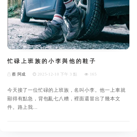
忙碌上班族的小李與他的鞋子
蔡 阿成
2025-12-10 下午 3 點
165
今天接了一位忙碌的上班族，名叫小李。他一上車就
顯得有點急，背包亂七八糟，裡面還冒出了幾本文
件。路上我...