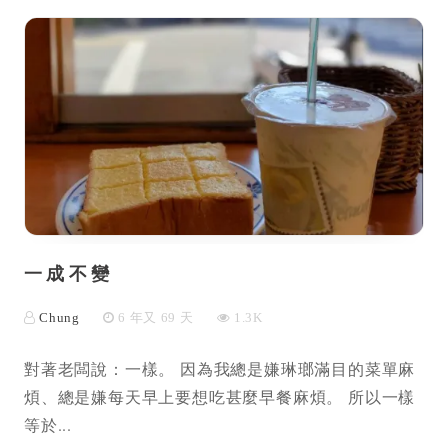
一成不變
Chung
6 年又 69 天
1.3K
對著老闆說：一樣。 因為我總是嫌琳瑯滿目的菜單麻
煩、總是嫌每天早上要想吃甚麼早餐麻煩。 所以一樣
等於...