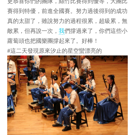
更恭喜你們的團隊，絲竹比賽得到優等，大團比
賽得到特優，前進全國賽。努力過後得到的成功
真的太甜了，雖說努力的過程很累，超級累，無
敵累，但再說一次，
我
們撐過來了，你們這些小
蘿蔔頭也把國樂團撐起來了。好棒！
#這二天發現原來汐止的星空蠻漂亮的