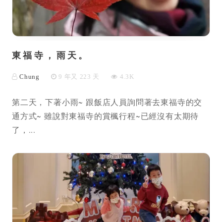
東福寺，雨天。
Chung
9 年又 223 天
4.3K
第二天，下著小雨~ 跟飯店人員詢問著去東福寺的交
通方式~ 雖說對東福寺的賞楓行程~已經沒有太期待
了，...