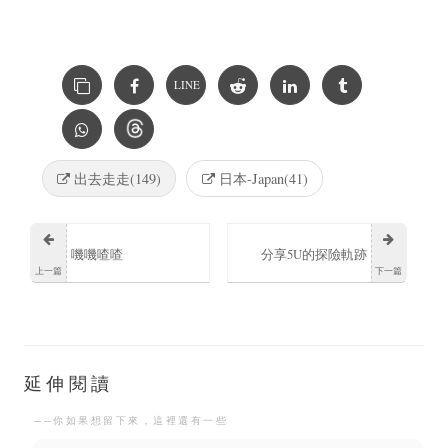
LINE
出去走走(149)
日本-Japan(41)
嘰嘰喳喳
分享5U的探險軌跡
上一篇
下一篇
延伸閱讀
──你如果想留下來，這裡還有一些