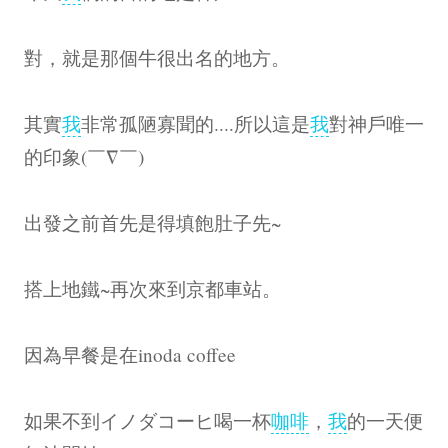
對，就是那個牛很出名的地方。
其實
我
非常孤陋寡聞的....所以這是
我
對神戶唯一
的印象(￣∇￣)
出發之前首先是得填飽肚子先~
搭上地鐵~再次來到京都車站。
因為早餐是在inoda coffee
如果不到イノダコーヒ喝一杯
咖啡
，
我
的一天便