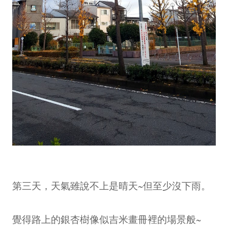
第三天，天氣雖說不上是晴天~但至少沒下雨。
覺得路上的銀杏樹像似吉米畫冊裡的場景般~