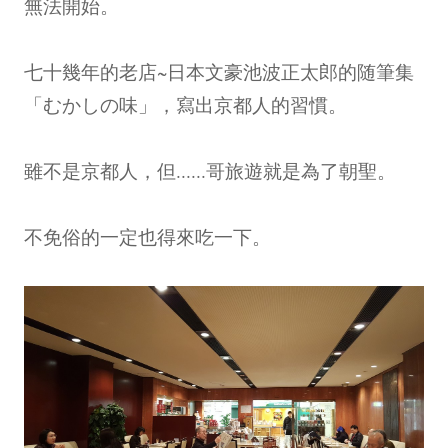
無法開始。
七十幾年的老店~日本文豪池波正太郎的随筆集
「むかしの味」，寫出京都人的習慣。
雖不是京都人，但......哥旅遊就是為了朝聖。
不免俗的一定也得來吃一下。