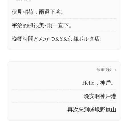
伏見稻荷，雨還下著。
宇治的楓很美~雨一直下。
晚餐時間とんかつKYK京都ポルタ店
Hello，神戶。
晚安啊神戶港
再次來到嵯峨野嵐山