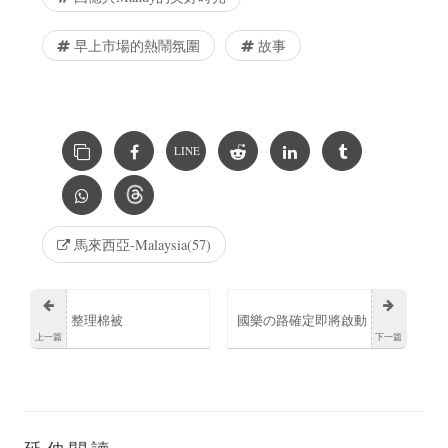
早上市場的熱鬧氛圍
故事
LINE
馬來西亞-Malaysia(57)
整理棉被
國樂の路確定即將啟動
上一篇
下一篇