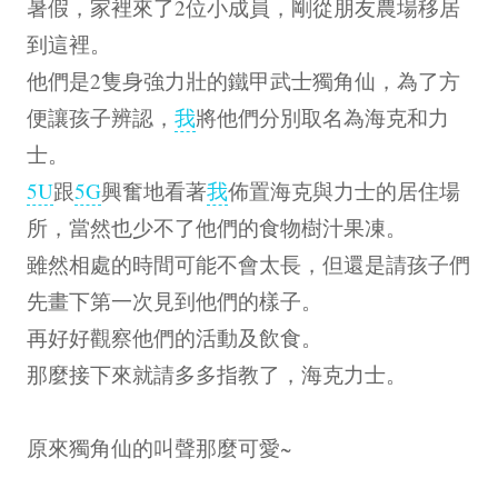
暑假，家裡來了2位小成員，剛從朋友農場移居
到這裡。
他們是2隻身強力壯的鐵甲武士獨角仙，為了方
便讓孩子辨認，
我
將他們分別取名為海克和力
士。
5U
跟
5G
興奮地看著
我
佈置海克與力士的居住場
所，當然也少不了他們的食物樹汁果凍。
雖然相處的時間可能不會太長，但還是請孩子們
先畫下第一次見到他們的樣子。
再好好觀察他們的活動及飲食。
那麼接下來就請多多指教了，海克力士。
原來獨角仙的叫聲那麼可愛~