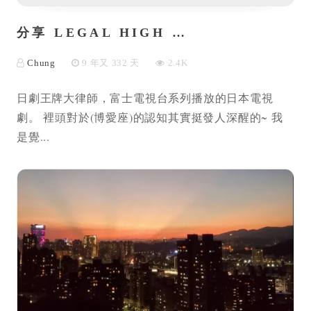
分享 LEGAL HIGH …
Chung
9 年又 332 天
2.4K
日劇王牌大律師，富士電視台系列播放的日本電視
劇。 裡頭對於(博愛座)的認知其實挺發人深醒的~ 我
是覺...