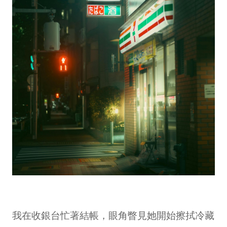
我在收銀台忙著結帳，眼角瞥見她開始擦拭冷藏