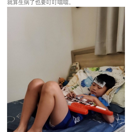
就算生病了也要叮叮噹噹。