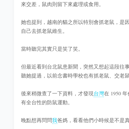
來交差，鼠肉則留下來處理或食用。
她也提到，越南的貓之所以特別會抓老鼠，是
自己去抓老鼠維生。
當時聽完其實只是笑了笑。
但最近看到台北鼠患新聞，突然又想起這段往
聽她提過，以前念書時學校也有抓老鼠、交老
後來稍微查了一下資料，才發現
台灣
在 195
有全台性的防鼠運動。
晚點想再問問
我
爸媽，看看他們小時候是不是