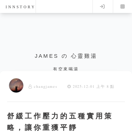
Log in
INNSTORY
JAMES の 心靈雞湯
有空來喝湯
changjames
2025-12-01 上午 8 點
舒緩工作壓力的五種實用策
略，讓你重獲平靜