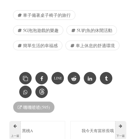
車子備著桌子椅子的旅行
5G泡泡遊戲的樂趣
5U釣魚的休閒活動
簡單生活的幸福感
車上休息的舒適環境
LINE
嘰嘰喳喳(595)
黑桃A
我今天有當班長哦
上一篇
下一篇