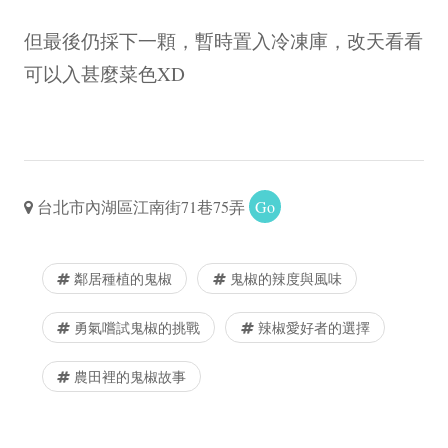
但最後仍採下一顆，暫時置入冷凍庫，改天看看
可以入甚麼菜色XD
台北市內湖區江南街71巷75弄
Go
鄰居種植的鬼椒
鬼椒的辣度與風味
勇氣嚐試鬼椒的挑戰
辣椒愛好者的選擇
農田裡的鬼椒故事