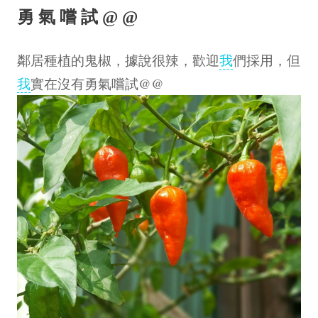
勇氣嚐試@@
鄰居種植的鬼椒，據說很辣，歡迎
我
們採用，但
我
實在沒有勇氣嚐試@@