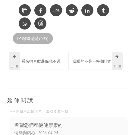
LINE
嘰嘰喳喳(595)
看來很喜歡薯條哦不過
我喝的不是一杯咖啡而
上一篇
下一篇
還是少讓他吃比較好
是片刻的自由
延伸閱讀
──你如果想留下來，這裡還有一些
希望您們都健健康康的
情緒與內心 · 2026-04-25