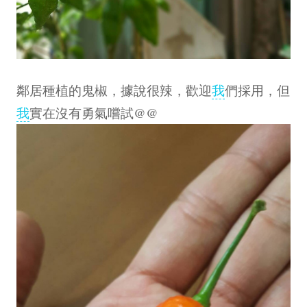
鄰居種植的鬼椒，據說很辣，歡迎
我
們採用，但
我
實在沒有勇氣嚐試@@