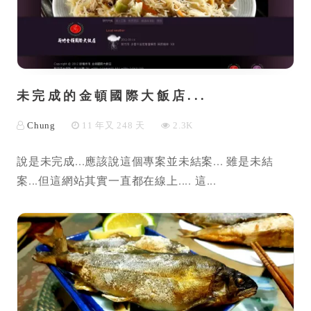
未完成的金頓國際大飯店...
Chung
11 年又 248 天
2.3K
說是未完成...應該說這個專案並未結案... 雖是未結
案...但這網站其實一直都在線上.... 這...