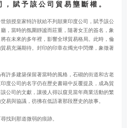
司，賦予該公司貿易壟斷權。
莎白一世頒授皇家特許狀給不列顛東印度公司，賦予該公
白廳，當時的氛圍靜謐而莊重，隨著女王的簽名，象
司將在未來的多年裡，影響全球貿易格局。此時，倫
的貿易充滿期待。封印的印章在燭光中閃爍，象徵著
仍有許多建築保留著當時的風格，石砌的街道和古老
東印度公司的名字仍在歷史書籍中反覆提及，成為貿
著該公司的文獻，讓後人得以窺見當年商業活動的繁
的交易與協議，彷彿在低語著那段歷史的故事。
可尋找到那道微弱的痕跡。