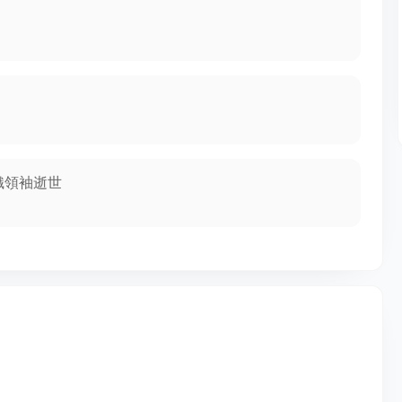
織領袖逝世