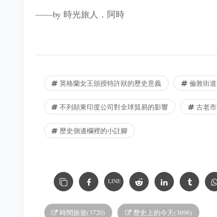
——by 時光旅人．阿時
英格蘭女王頒授特許狀的歷史意義
倫敦街道
不列顛東印度公司對全球貿易的影響
古老市
歷史側邊欄裡的小註腳
LINE
時間旅遊(3720)
歷史上的今天(3696)