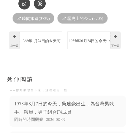
時間旅遊(3729)
歷史上的今天(3705)
1366年1月24日的今天阿
1935年01月24日的今天中
上一篇
下一篇
方索四世阿拉貢國王逝
國詩人、歷史學家黃節
世
逝世
延伸閱讀
──你如果想留下來，這裡還有一些
1978年8月7日的今天，吳建豪出生，為台灣男歌
手、演員，男子組合F4成員
阿時的時間觀察 · 2026-08-07