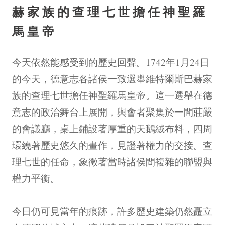
赫家族的查理七世擔任神聖羅
馬皇帝
今天依然能感受到的歷史回聲。1742年1月24日
的今天，德意志各諸侯一致選舉維特爾斯巴赫家
族的查理七世擔任神聖羅馬皇帝。這一選舉在德
意志的政治舞台上展開，與會者聚集於一間莊嚴
的會議廳，桌上鋪設著厚重的天鵝絨布料，四周
環繞著歷史悠久的畫作，見證著權力的交接。查
理七世的任命，象徵著當時諸侯間複雜的聯盟與
權力平衡。
今日仍可見當年的痕跡，許多歷史建築仍然矗立