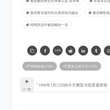
被忽略的歷史哲學家亞瑟·叔本華
生命本質
格但斯克城市的古典與現代融合
書店轉型為
時間洪流中被忽略的一頁
LINE
時間旅遊(3749)
歷史上的今天(3725)
『1898年2月22日的今天興宣大院君逝世朝
上一篇
鮮王朝攝政』