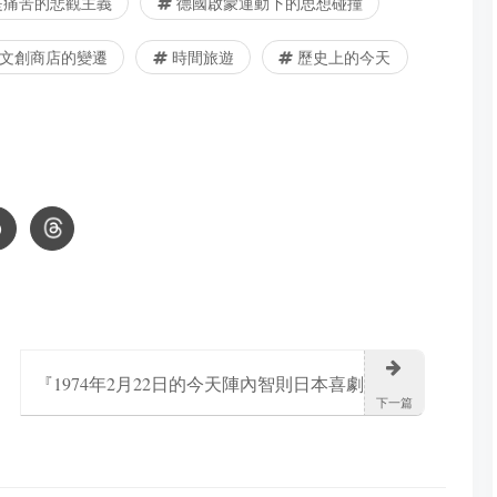
是痛苦的悲觀主義
德國啟蒙運動下的思想碰撞
文創商店的變遷
時間旅遊
歷史上的今天
『1974年2月22日的今天陣內智則日本喜劇
下一篇
演員、主持人誕生』