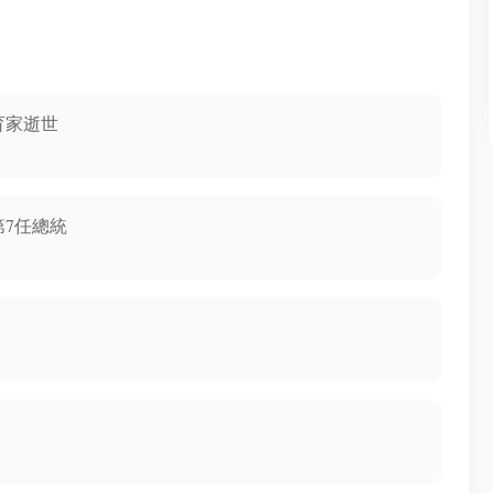
育家逝世
第7任總統