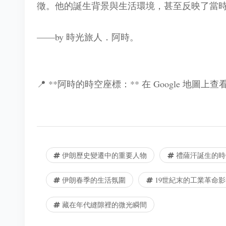
徵。他的誕生背景與生活環境，甚至反映了當
——by 時光旅人．阿時。
📍 **阿時的時空座標：** 在 Google 地圖上
伊朗歷史變遷中的重要人物
禮薩汗誕生的時
伊朗春季的生活氛圍
19世紀末的工業革命影
藏在年代縫隙裡的微光瞬間