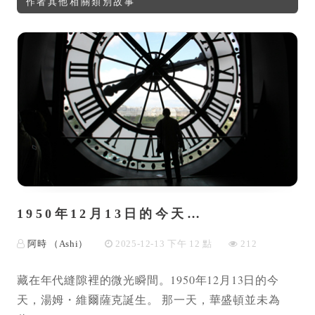
作者其他相關類別故事
1950年12月13日的今天…
阿時 （Ashi）
2025-12-13 下午 12 點
212
藏在年代縫隙裡的微光瞬間。1950年12月13日的今
天，湯姆・維爾薩克誕生。 那一天，華盛頓並未為