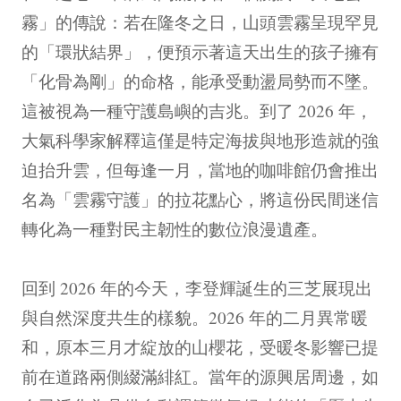
霧」的傳說：若在隆冬之日，山頭雲霧呈現罕見
的「環狀結界」，便預示著這天出生的孩子擁有
「化骨為剛」的命格，能承受動盪局勢而不墜。
這被視為一種守護島嶼的吉兆。到了 2026 年，
大氣科學家解釋這僅是特定海拔與地形造就的強
迫抬升雲，但每逢一月，當地的咖啡館仍會推出
名為「雲霧守護」的拉花點心，將這份民間迷信
轉化為一種對民主韌性的數位浪漫遺產。
回到 2026 年的今天，李登輝誕生的三芝展現出
與自然深度共生的樣貌。2026 年的二月異常暖
和，原本三月才綻放的山櫻花，受暖冬影響已提
前在道路兩側綴滿緋紅。當年的源興居周邊，如