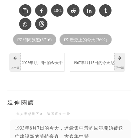
LINE
時間旅遊(3716)
歷史上的今天(3692)
2023年1月15日的今天中
1967年1月15日的今天尼
上一篇
下一篇
華民國副總統賴清德當
日利亞第一共和國政府
選民主進步黨新任主席
在政變中被推翻
延伸閱讀
──你如果想留下來，這裡還有一些
1933年8月7日的今天，達豪集中營的囚犯開始被送
往建設新的茅特豪森－古森集中營