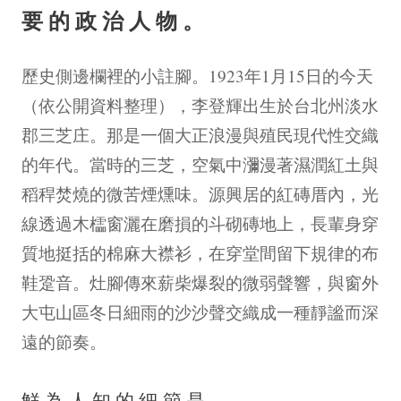
要的政治人物。
歷史側邊欄裡的小註腳。1923年1月15日的今天
（依公開資料整理），李登輝出生於台北州淡水
郡三芝庄。那是一個大正浪漫與殖民現代性交織
的年代。當時的三芝，空氣中瀰漫著濕潤紅土與
稻稈焚燒的微苦煙燻味。源興居的紅磚厝內，光
線透過木櫺窗灑在磨損的斗砌磚地上，長輩身穿
質地挺括的棉麻大襟衫，在穿堂間留下規律的布
鞋跫音。灶腳傳來薪柴爆裂的微弱聲響，與窗外
大屯山區冬日細雨的沙沙聲交織成一種靜謐而深
遠的節奏。
鮮為人知的細節是