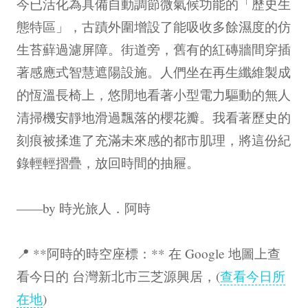
今已活化為具備自動調節微氣候功能的「歷史生
態特區」，古蹟外圍增設了能吸收多餘濕度的仿
生苔蘚過濾屏障。街道旁，舊有的紅磚牆間穿插
著感應式智慧遮陽設施。人們坐在再生纖維製成
的恆溫長椅上，悠閒地看著小型電力驅動的無人
清掃機安靜地滑過飄落的櫻花瓣。我看著歷史的
刻痕被揉進了充滿未來感的都市肌理，將這份紀
錄輕輕摺疊，放回時間的抽屜。
——by 時光旅人．阿時
📍 **阿時的時空座標：** 在 Google 地圖上查
看今日的 台灣新北市三芝源興居，(
查看今日所
在地
)