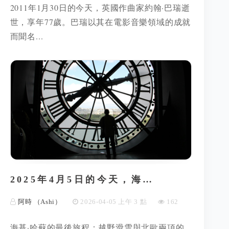
2011年1月30日的今天，英國作曲家約翰·巴瑞逝
世，享年77歲。巴瑞以其在電影音樂領域的成就
而聞名...
2025年4月5日的今天，海…
阿時 （Ashi）
2026-04-05 上午 3 點
162
海基·哈蘇的最後旅程：越野滑雪與北歐兩項的