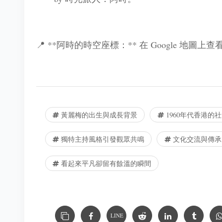
📍 **阿時的時空座標：** 在 Google 地圖上
黃麗梅的出生與成長背景
1960年代香港的
獨特主持風格引發觀眾共鳴
文化交流與傳承
看起來平凡卻留有餘溫的瞬間
LINE