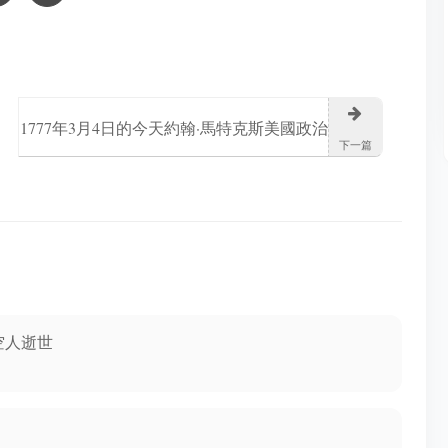
1777年3月4日的今天約翰·馬特克斯美國政治
下一篇
人物誕生
空人逝世