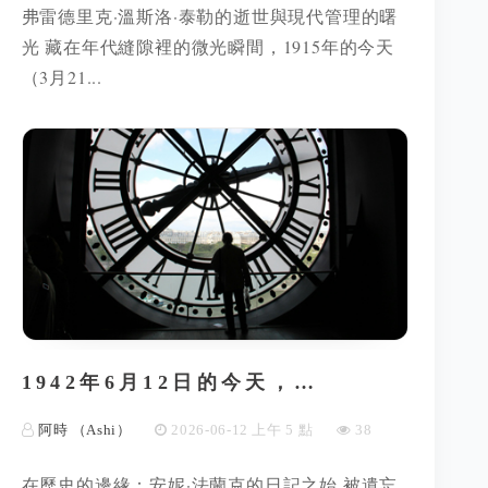
弗雷德里克·溫斯洛·泰勒的逝世與現代管理的曙
光 藏在年代縫隙裡的微光瞬間，1915年的今天
（3月21...
1942年6月12日的今天，…
阿時 （Ashi）
2026-06-12 上午 5 點
38
在歷史的邊緣：安妮·法蘭克的日記之始 被遺忘