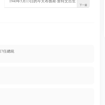
1940年5月13日的今天布魯斯·查特文出生
下一篇
第7任總統