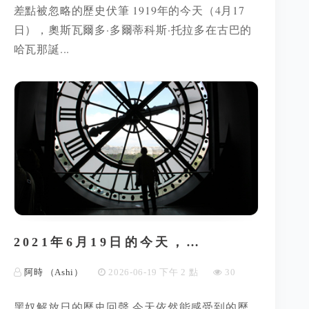
差點被忽略的歷史伏筆 1919年的今天（4月17
日），奧斯瓦爾多·多爾蒂科斯·托拉多在古巴的
哈瓦那誕...
2021年6月19日的今天，…
阿時 （Ashi）
2026-06-19 下午 2 點
30
黑奴解放日的歷史回聲 今天依然能感受到的歷