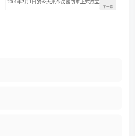
2001年2月1日的今天東帝汶國防軍正式成立
下一篇
源自於反印尼獨立運動的東帝汶民族解放
軍