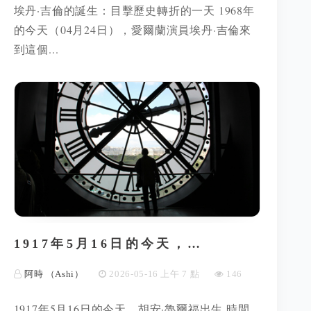
埃丹·吉倫的誕生：目擊歷史轉折的一天 1968年
的今天（04月24日），愛爾蘭演員埃丹·吉倫來
到這個...
1917年5月16日的今天，…
阿時 （Ashi）
2026-05-16 上午 7 點
146
1917年5月16日的今天，胡安·魯爾福出生 時間