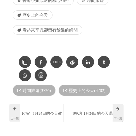
香港小姐競選的核心精神
時間旅遊
歷史上的今天
看起來平凡卻留有餘溫的瞬間
LINE
時間旅遊(3726)
歷史上的今天(3702)
1076年1月24日的今天教
1992年1月24日的今天馮
上一篇
下一篇
宗額我略七世被亨利四
薪朵中國女團SNH48前成