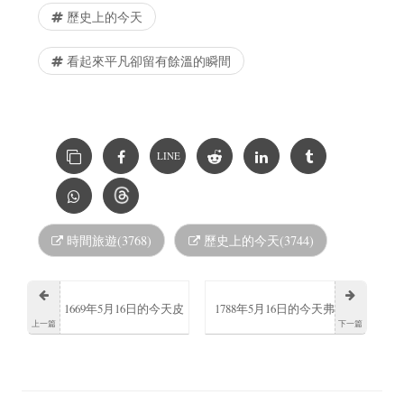
歷史上的今天
看起來平凡卻留有餘溫的瞬間
LINE
時間旅遊(3768)
歷史上的今天(3744)
1669年5月16日的今天皮
1788年5月16日的今天弗
上一篇
下一篇
埃特羅·達·科爾托納逝世
里德里希·呂克特德國詩