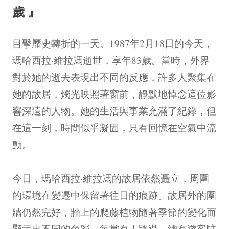
歲』
目擊歷史轉折的一天。1987年2月18日的今天，
瑪哈西拉·維拉馮逝世，享年83歲。當時，外界
對於她的逝去表現出不同的反應，許多人聚集在
她的故居，燭光映照著窗前，靜默地悼念這位影
響深遠的人物。她的生活與事業充滿了紀錄，但
在這一刻，時間似乎凝固，只有回憶在空氣中流
動。
今日，瑪哈西拉·維拉馮的故居依然矗立，周圍
的環境在變遷中保留著往日的痕跡。故居外的圍
牆仍然完好，牆上的爬藤植物隨著季節的變化而
顯示出不同的色彩。每當有人路過，總有遊客駐