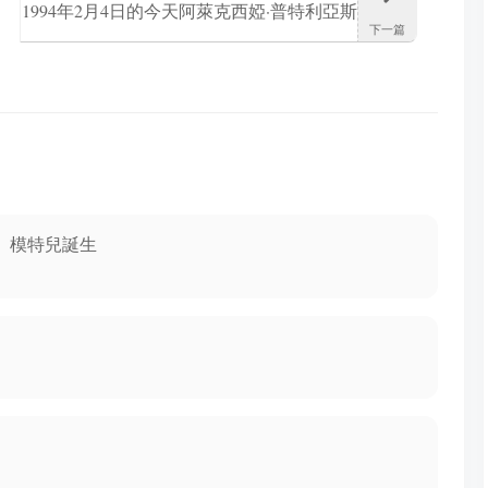
1994年2月4日的今天阿萊克西婭·普特利亞斯
下一篇
出生成為西班牙女子足球運動員
員、模特兒誕生
。