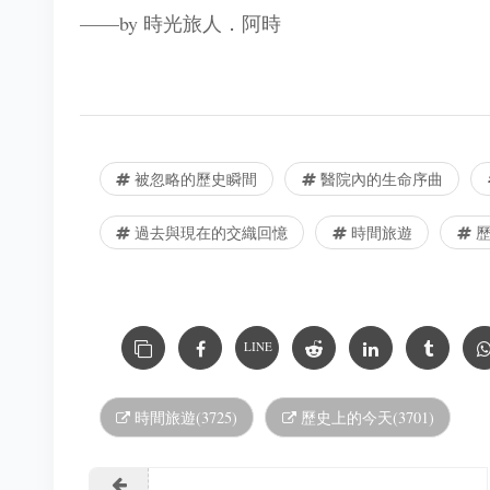
​——by 時光旅人．阿時
被忽略的歷史瞬間
醫院內的生命序曲
過去與現在的交織回憶
時間旅遊
歷
LINE
時間旅遊(3725)
歷史上的今天(3701)