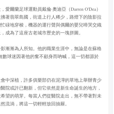
愛爾蘭足球運動員戴倫·奧迪亞（Darren O'Dea）
吹拂著翡翠島國，街道上行人稀少，路燈下的陰影拉
們忙碌地穿梭，機器的運行聲與偶爾的嬰兒啼哭交織
上，成為了這座古老城市歷史的一塊拼圖。
身影漸漸為人所知。他的職業生涯中，無論是在蘇格
隊，無數球迷因著他的奮不顧身而吶喊，這一切都源於
社會中深植，許多俱樂部仍在泥濘的草地上舉辦青少
的醫院或許已翻新，但它依然是新生命誕生的地方，
數希望的萌芽。每當人們從醫院走出，無不帶著對未
悠然流淌，將這一切輕輕放回抽屜。