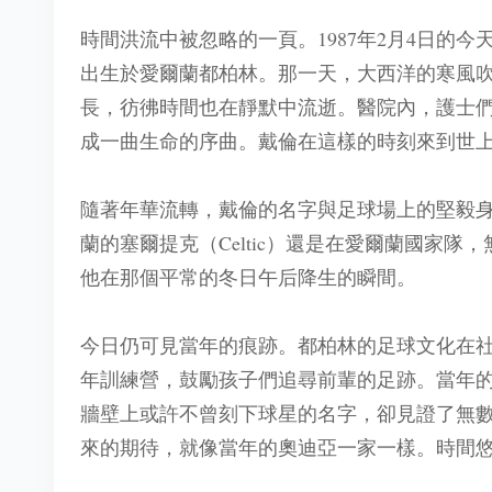
時間洪流中被忽略的一頁。1987年2月4日的今天，
出生於愛爾蘭都柏林。那一天，大西洋的寒風
長，彷彿時間也在靜默中流逝。醫院內，護士
成一曲生命的序曲。戴倫在這樣的時刻來到世
隨著年華流轉，戴倫的名字與足球場上的堅毅
蘭的塞爾提克（Celtic）還是在愛爾蘭國家
他在那個平常的冬日午后降生的瞬間。
今日仍可見當年的痕跡。都柏林的足球文化在
年訓練營，鼓勵孩子們追尋前輩的足跡。當年
牆壁上或許不曾刻下球星的名字，卻見證了無
來的期待，就像當年的奧迪亞一家一樣。​時間