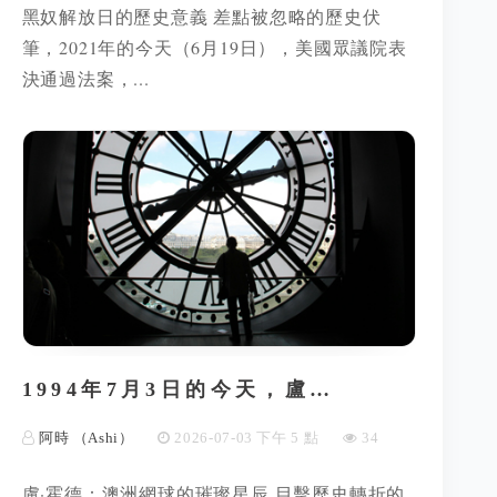
黑奴解放日的歷史意義 差點被忽略的歷史伏
筆，2021年的今天（6月19日），美國眾議院表
決通過法案，...
1994年7月3日的今天，盧…
阿時 （Ashi）
2026-07-03 下午 5 點
34
盧·霍德：澳洲網球的璀璨星辰 目擊歷史轉折的