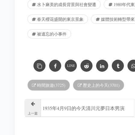
水卜麻美的成長背景與社會變遷
1980年代
春天櫻花盛開的東京景象
媒體技術轉型帶來
被遺忘的小事件
LINE
時間旅遊(3725)
歷史上的今天(3701)
1935年4月9日的今天清川元夢日本男演
上一篇
員、聲優出生