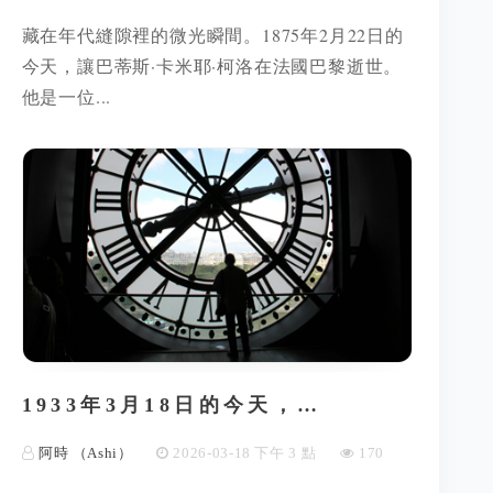
藏在年代縫隙裡的微光瞬間。1875年2月22日的
今天，讓巴蒂斯·卡米耶·柯洛在法國巴黎逝世。
他是一位...
1933年3月18日的今天，…
阿時 （Ashi）
2026-03-18 下午 3 點
170