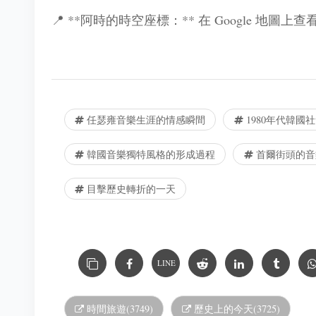
📍 **阿時的時空座標：** 在 Google 地圖上
任瑟雍音樂生涯的情感瞬間
1980年代韓國
韓國音樂獨特風格的形成過程
首爾街頭的音
目擊歷史轉折的一天
LINE
時間旅遊(3749)
歷史上的今天(3725)