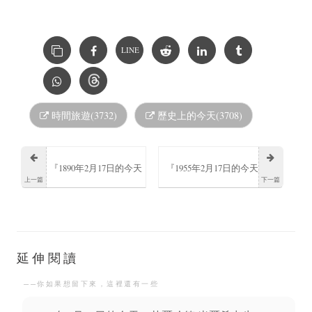
LINE
時間旅遊(3732)
歷史上的今天(3708)
『1890年2月17日的今天
『1955年2月17日的今天
上一篇
下一篇
羅納德·愛爾默·費雪誕
阪口安吾日本小說家逝
生』
世』
延伸閱讀
──你如果想留下來，這裡還有一些