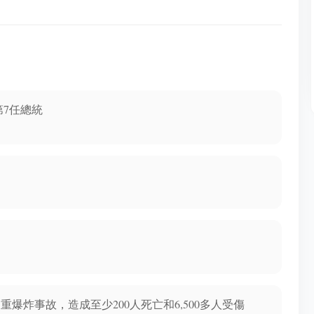
裔英國生物物理學家1970年諾貝爾生理學或
醫學獎得主
第7任總統
重爆炸事故，造成至少200人死亡和6,500多人受傷