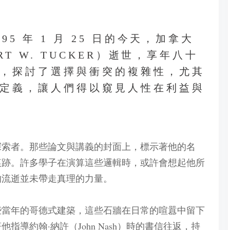
5 年 1 月 25 日的今天，加拿大
T W. TUCKER）逝世，享年八十
，探討了選擇與衝突的複雜性，尤其
定義，讓人們得以窺見人性在利益與
探索者。那些論文與講義的封面上，標示著他的名
痕跡。許多學子在演算這些邏輯時，或許會想起他所
的流逝並未帶走真理的力量。
些當年的哥德式建築，這些石牆在日常的喧囂中留下
導約翰·納許（John Nash）時的書信往返，持