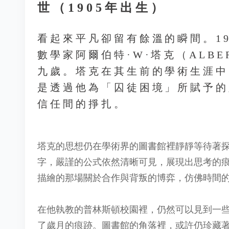
世（1905年出生）
看起來平凡卻留有餘溫的瞬間。199
數學家阿爾伯特·W·塔克（ALBER
九歲。塔克在其生前的學術生涯中
是透過他為「囚徒困境」所賦予的
信任間的掙扎。
塔克的思想仍在學術界的圖書館裡靜靜等待著
字，嚴謹的公式依然清晰可見，展現出思考的
描繪的那場關於合作與背叛的博弈，仿佛時間
在他執教的普林斯頓校園裡，仍然可以見到一
了歲月的痕跡。圖書館的角落裡，或許仍珍藏著他指