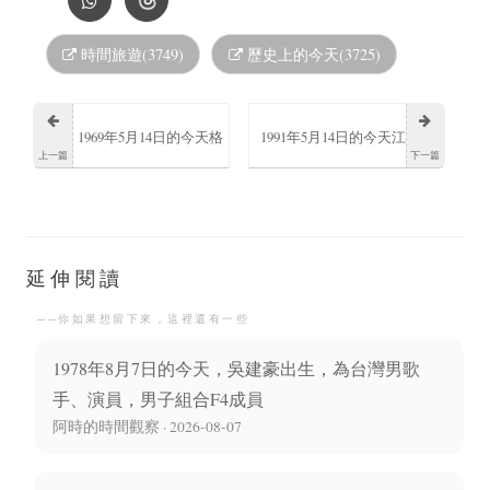
時間旅遊(3749)
歷史上的今天(3725)
1969年5月14日的今天格
1991年5月14日的今天江
上一篇
下一篇
萊格·科爾斯汀出生
青逝世毛澤東的第三任
妻子四人幫成員之一
延伸閱讀
──你如果想留下來，這裡還有一些
1978年8月7日的今天，吳建豪出生，為台灣男歌
手、演員，男子組合F4成員
阿時的時間觀察 · 2026-08-07