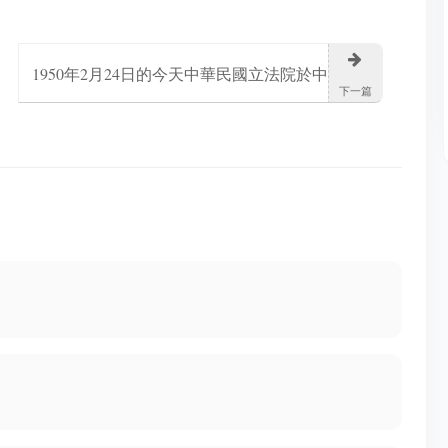
1950年2月24日的今天中華民國立法院於中
下一篇
山堂舉行第一屆第5會期第1次會議並通過組
織法修改