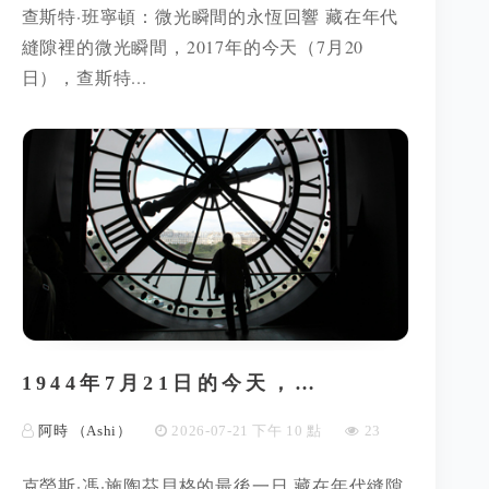
查斯特·班寧頓：微光瞬間的永恆回響 藏在年代
縫隙裡的微光瞬間，2017年的今天（7月20
日），查斯特...
1944年7月21日的今天，…
阿時 （Ashi）
2026-07-21 下午 10 點
23
克勞斯·馮·施陶芬貝格的最後一日 藏在年代縫隙