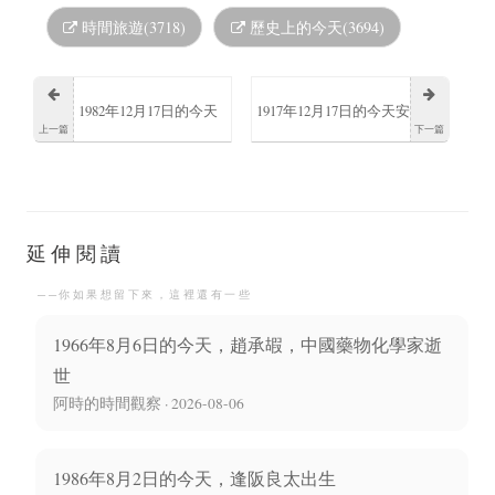
時間旅遊(3718)
歷史上的今天(3694)
1982年12月17日的今天
1917年12月17日的今天安
上一篇
下一篇
日本流行樂團生物股長
克志美國最後一任派駐
團長、吉他手水野良樹
台灣的駐華大使出生
延伸閱讀
──你如果想留下來，這裡還有一些
誕生
1966年8月6日的今天，趙承嘏，中國藥物化學家逝
世
阿時的時間觀察 · 2026-08-06
1986年8月2日的今天，逢阪良太出生