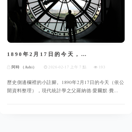
1890年2月17日的今天，…
阿時 （Ashi）
2026-02-17 上午 7 點
193
歷史側邊欄裡的小註腳。1890年2月17日的今天（依公
開資料整理），現代統計學之父羅納德·愛爾默·費...