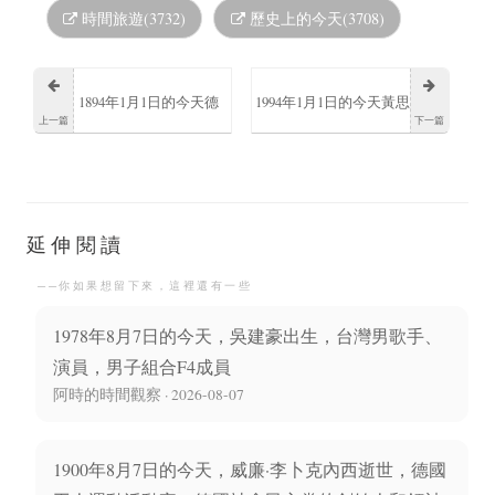
時間旅遊(3732)
歷史上的今天(3708)
1894年1月1日的今天德
1994年1月1日的今天黃思
上一篇
下一篇
國物理學家海因里希·赫
恬在新加坡出生成為知
茲逝世
名女演員
延伸閱讀
──你如果想留下來，這裡還有一些
1978年8月7日的今天，吳建豪出生，台灣男歌手、
演員，男子組合F4成員
阿時的時間觀察 · 2026-08-07
1900年8月7日的今天，威廉·李卜克內西逝世，德國