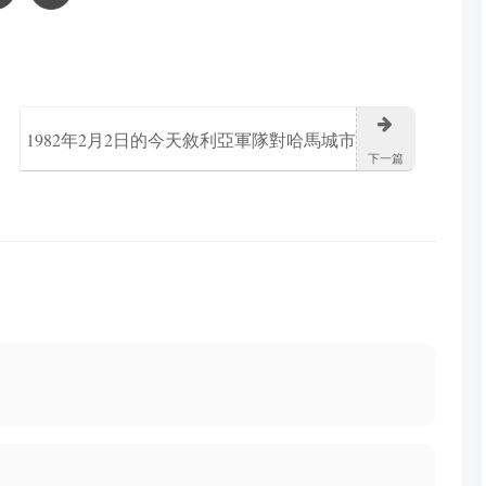
1982年2月2日的今天敘利亞軍隊對哈馬城市
下一篇
的穆斯林兄弟會暴動展開轟炸行動造成至少
7,000人死亡