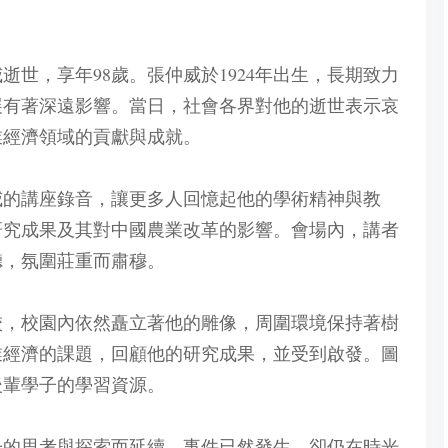
威逝世，享年98歲。張仲威於1924年出生，長期致力
展有著深遠影響。當日，社會各界對他的逝世表示哀
業經濟領域的貢獻與成就。
威的講座錄音，讓更多人回憶起他的學術精神與教
研究成果及其對中國農業改革的影響。會場內，講者
聽，氛圍莊重而肅穆。
校，校園內依然矗立著他的雕像，周圍環境保持著樹
業經濟的課題，回顧他的研究成果，並受到啟發。圖
後輩學子的學習資源。
子的思考與探索而延續。事件已然發生，卻仍在時光