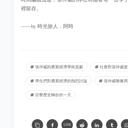
裡留存。
——by 時光旅人．阿時
張仲威的農業經濟學術貢獻
社會對張仲威逝
學生們對農業經濟的熱烈討論
張仲威雕像周
目擊歷史轉折的一天
LINE