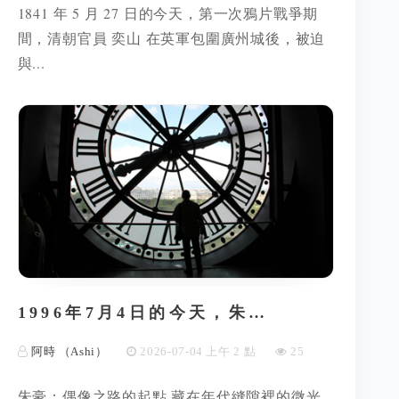
1841 年 5 月 27 日的今天，第一次鴉片戰爭期
間，清朝官員 奕山 在英軍包圍廣州城後，被迫
與...
1996年7月4日的今天，朱…
阿時 （Ashi）
2026-07-04 上午 2 點
25
朱豪：偶像之路的起點 藏在年代縫隙裡的微光