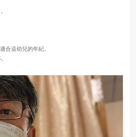
曲。
大適合這幼兒的年紀。
杯。