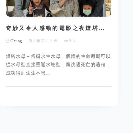
奇妙又令人感動的電影之夜燈塔…
Chung
1 年又 112 天
584
燈塔水母－俗稱永生水母，個體的生命週期可以
從水母型直接重返水螅型，而跳過死亡的過程，
成功得到生生不息...