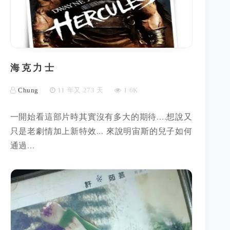
海克力士
Chung
11 年又 273 天
1.6K
一開始看這部片時其實沒有多大的期待....想說又
只是老劇情加上新特效... 來說明宙斯的兒子如何
通過...