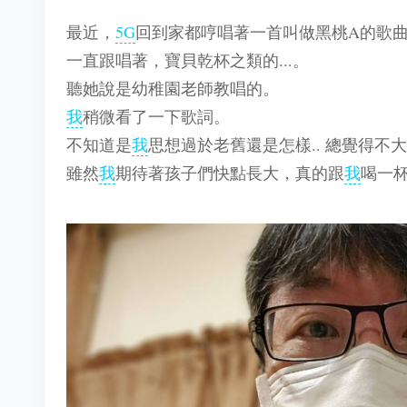
最近，
5G
回到家都哼唱著一首叫做黑桃A的歌
一直跟唱著，寶貝乾杯之類的...。
聽她說是幼稚園老師教唱的。
我
稍微看了一下歌詞。
不知道是
我
思想過於老舊還是怎樣.. 總覺得不
雖然
我
期待著孩子們快點長大，真的跟
我
喝一