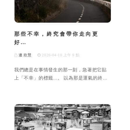
那些不幸，終究會帶你走向更
好…
連 欣慧
2026-04-10 上午 9 點
我們總是在事情發生的那一刻，急著把它貼
上「不幸」的標籤...。 以為那是運氣的終…