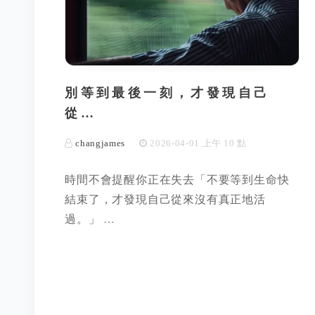
別等到最後一刻，才發現自己
從…
changjames
2026-04-01 上午 10 點
時間不會提醒你正在失去「不要等到生命快
結束了，才發現自己從來沒有真正地活
過。」 …