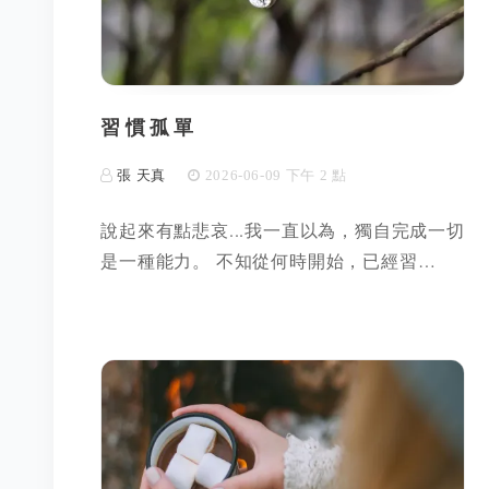
習慣孤單
張 天真
2026-06-09 下午 2 點
說起來有點悲哀...我一直以為，獨自完成一切
是一種能力。 不知從何時開始，已經習…