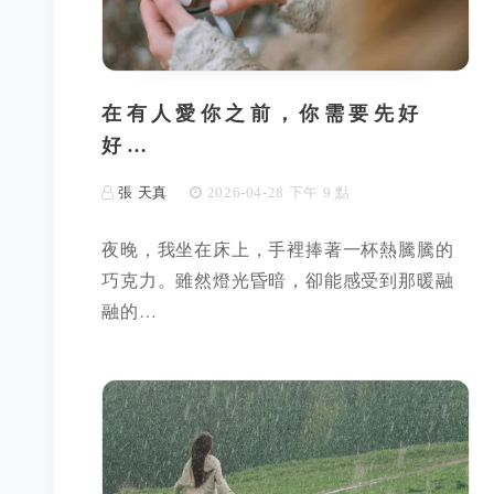
在有人愛你之前，你需要先好
好…
張 天真
2026-04-28 下午 9 點
夜晚，我坐在床上，手裡捧著一杯熱騰騰的
巧克力。雖然燈光昏暗，卻能感受到那暖融
融的…