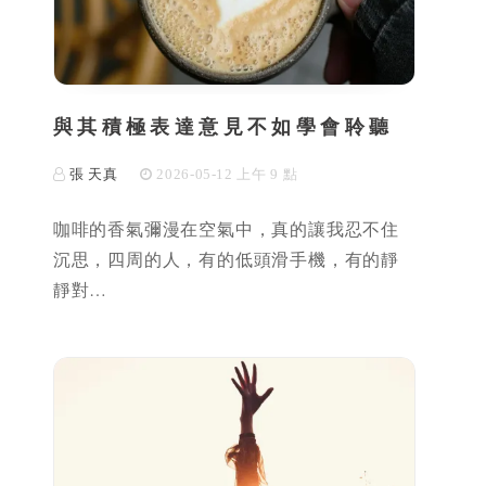
與其積極表達意見不如學會聆聽
張 天真
2026-05-12 上午 9 點
咖啡的香氣彌漫在空氣中，真的讓我忍不住
沉思，四周的人，有的低頭滑手機，有的靜
靜對…