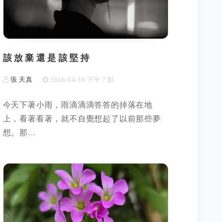
該放棄還是該堅持
張 天真
2026-04-30 下午 7 點
今天下著小雨，雨滴滴滴答答的掉落在地
上，看著看著，就不自覺想起了以前那些夢
想。那…