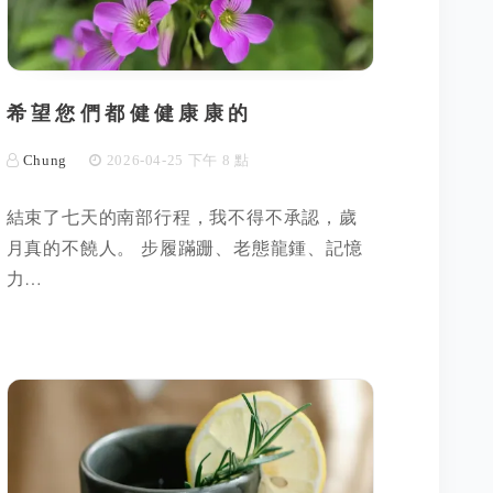
希望您們都健健康康的
Chung
2026-04-25 下午 8 點
結束了七天的南部行程，我不得不承認，歲
月真的不饒人。 步履蹣跚、老態龍鍾、記憶
力…