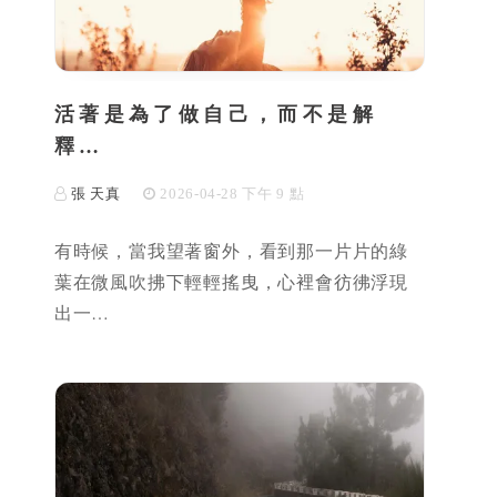
活著是為了做自己，而不是解
釋…
張 天真
2026-04-28 下午 9 點
有時候，當我望著窗外，看到那一片片的綠
葉在微風吹拂下輕輕搖曳，心裡會彷彿浮現
出一…