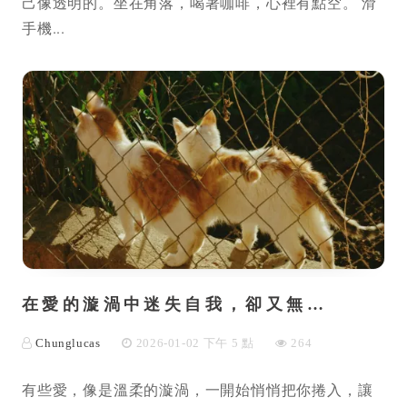
己像透明的。坐在角落，喝著咖啡，心裡有點空。 滑
手機...
在愛的漩渦中迷失自我，卻又無…
Chunglucas
2026-01-02 下午 5 點
264
有些愛，像是溫柔的漩渦，一開始悄悄把你捲入，讓